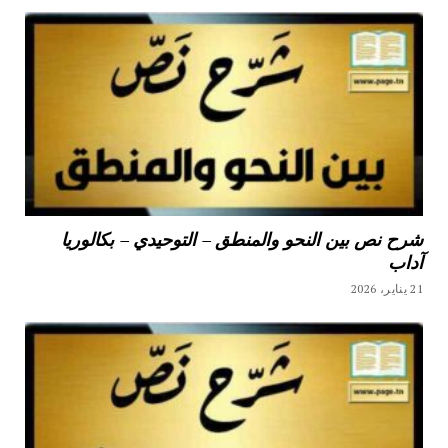
شرح نص بين النحو والمنطق – التوحيدي – بكالوريا
آداب
21 يناير، 2026