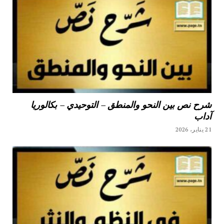
شرح نص بين النحو والمنطق – التوحيدي – بكالوريا
آداب
21 يناير، 2026