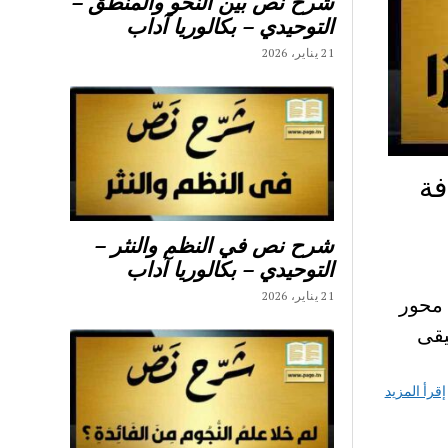
شرح نص بين النحو والمنطق –
التوحيدي – بكالوريا آداب
21 يناير، 2026
فة
شرح نص في النظم والنثر –
التوحيدي – بكالوريا آداب
21 يناير، 2026
محور
سيقى
إقرأ المزيد