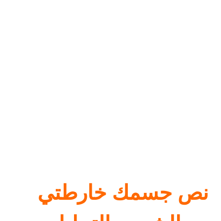
نص جسمك خارطتي