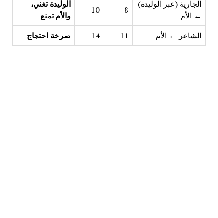
الجارية (عبر الوليدة)
الوليدة تغني،
10
8
← الأم
والأم تمنع
الشاعر ← الأم
11
14
صرخة احتجاج