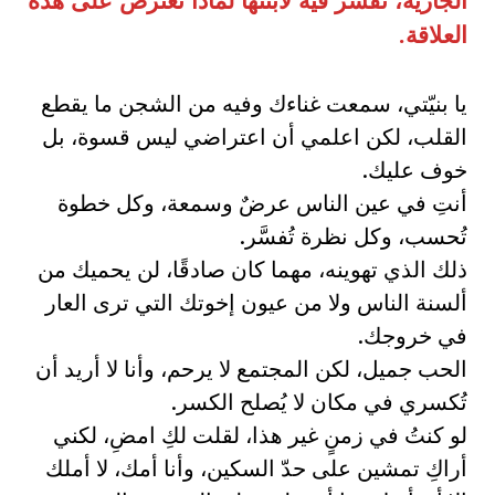
الجارية، تفسر فيه لابنتها لماذا تعترض على هذه
العلاقة.
يا بنيّتي، سمعت غناءك وفيه من الشجن ما يقطع
القلب، لكن اعلمي أن اعتراضي ليس قسوة، بل
خوف عليك.
أنتِ في عين الناس عرضٌ وسمعة، وكل خطوة
تُحسب، وكل نظرة تُفسَّر.
ذلك الذي تهوينه، مهما كان صادقًا، لن يحميك من
ألسنة الناس ولا من عيون إخوتك التي ترى العار
في خروجك.
الحب جميل، لكن المجتمع لا يرحم، وأنا لا أريد أن
تُكسري في مكان لا يُصلح الكسر.
لو كنتُ في زمنٍ غير هذا، لقلت لكِ امضِ، لكني
أراكِ تمشين على حدّ السكين، وأنا أمك، لا أملك