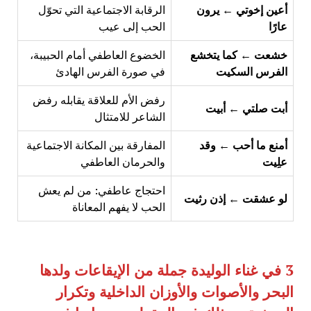
أعين إخوتي ← يرون
الرقابة الاجتماعية التي تحوّل
عارًا
الحب إلى عيب
خشعت ← كما يتخشع
الخضوع العاطفي أمام الحبيبة،
الفرس السكيت
في صورة الفرس الهادئ
رفض الأم للعلاقة يقابله رفض
أبت صلتي ← أبيت
الشاعر للامتثال
أمنع ما أحب ← وقد
المفارقة بين المكانة الاجتماعية
علِيت
والحرمان العاطفي
احتجاج عاطفي: من لم يعش
لو عشقت ← إذن رثيت
الحب لا يفهم المعاناة
3
في غناء الوليدة جملة من الإيقاعات ولدها
البحر والأصوات والأوزان الداخلية وتكرار