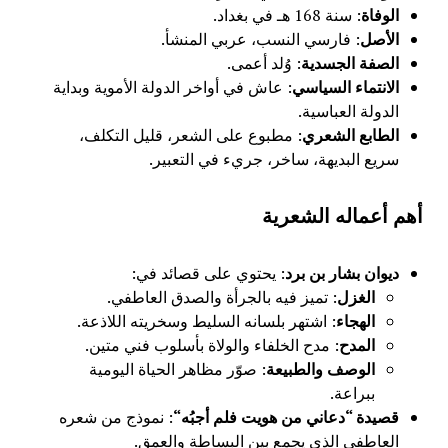
الوفاة
: سنة 168 هـ في بغداد.
الأصل
: فارسي النسب، عربي المنشأ.
الصفة الجسدية
: وُلد أعمى.
الانتماء السياسي
: عاش في أواخر الدولة الأموية وبداية
الدولة العباسية.
الطابع الشعري
: مطبوع على الشعر، قليل التكلف،
سريع البديهة، ساخر، جريء في التعبير.
أهم أعماله الشعرية
ديوان بشار بن برد
: يحتوي على قصائد في:
الغزل
: تميز فيه بالجرأة والصدق العاطفي.
الهجاء
: اشتهر بلسانه السليط وسخريته اللاذعة.
المدح
: مدح الخلفاء والولاة بأسلوب فني متين.
الوصف والطبيعة
: صوّر مظاهر الحياة اليومية
ببراعة.
قصيدة “دعاني من هويت فلم أجبُه
“
: نموذج من شعره
العاطفي الذي يجمع بين البساطة والعمق.