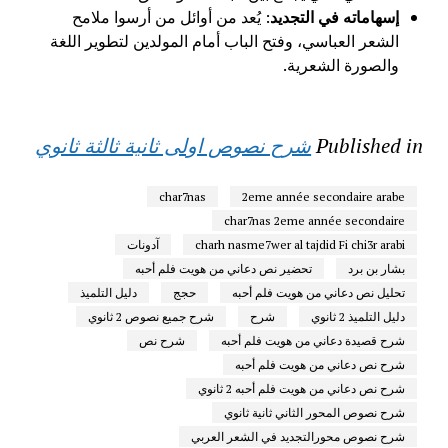
إسهاماته في التجديد
: يُعد من أوائل من أرسوا ملامح
الشعر العباسي، وفتح الباب أمام المولدين لتطوير اللغة
والصورة الشعرية.
Published in
شرح نصوص اولى ثانية ثالثة ثانوي
char7nas
2eme année secondaire arabe
char7nas 2eme année secondaire
charh nasme7wer al tajdid Fi chi3r arabi
آدونات
بشار بن برد
تحضير نص دعاني من هويت فلم أحبه
تحليل نص دعاني من هويت فلم أحبه
حجج
دليل التلميذ
دليل التلميذ 2 ثانوي
شرح
شرح جميع نصوص 2 ثانوي
شرح قصيدة دعاني من هويت فلم أحبه
شرح نص
شرح نص دعاني من هويت فلم أحبه
شرح نص دعاني من هويت فلم أحبه 2 ثانوي
شرح نصوص المحور الثاني ثانية ثانوي
شرح نصوص محورالتجديد في الشعر العربي