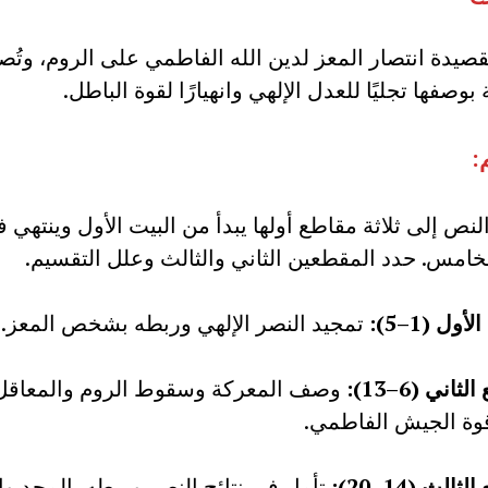
قصيدة انتصار المعز لدين الله الفاطمي على الروم، وتُصو
بوصفها تجليًا للعدل الإلهي وانهيارًا لقوة الباطل.
:
نص إلى ثلاثة مقاطع أولها يبدأ من البيت الأول وينتهي 
لخامس. حدد المقطعين الثاني والثالث وعلل التقسيم.
أول (1–5
):
تمجيد النصر الإلهي وربطه بشخص المعز.
ثاني (6–13
):
وصف المعركة وسقوط الروم والمعاقل
قوة الجيش الفاطمي.
ثالث (14–20
):
تأمل في نتائج النصر وربطه بالمجد وال