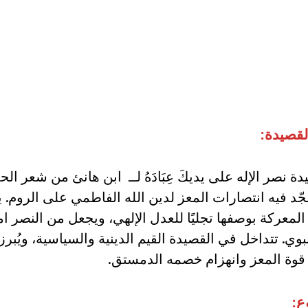
لقصيدة:
يدة نصر الإله على يديكَ عِبَادَهُ لــ ابن هانئ من شعر ال
ّد فيه انتصارات المعز لدين الله الفاطمي على الروم. ي
لمعركة بوصفها تجليًا للعدل الإلهي، ويجعل من النصر امت
نبوي. تتداخل في القصيدة القيم الدينية والسياسية، ويُبرز 
قوة المعز وانهزام خصمه الدمستق.
ع: