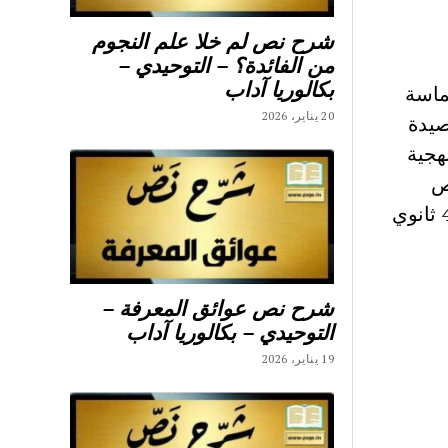
شرح نص لم خلا علم النجوم
من الفائدة؟ – التوحيدي –
بكالوريا آداب
ماسة
20 يناير، 2026
صيدة
س منهجية
ص
رابعة ثانوي باكالوريا منهجية تلحليل النص الادبي تحليل نصوص 4 ثانوي
شرح نص عوائق المعرفة –
التوحيدي – بكالوريا آداب
19 يناير، 2026