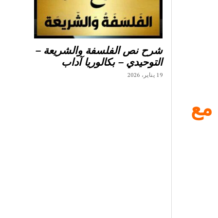
شرح نص الفلسفة والشريعة –
التوحيدي – بكالوريا آداب
19 يناير، 2026
 مع