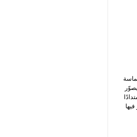
حماسة
صوّر
دادًا
فيها