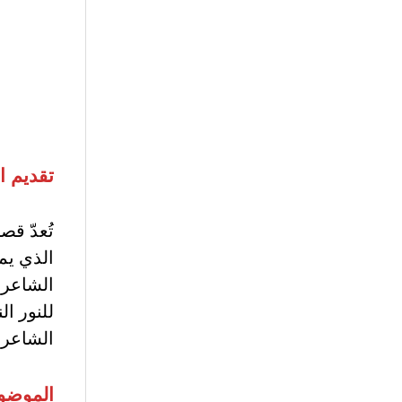
تقديم ا
تُعدّ قص
الذي يمج
الشاعر ا
للنور ال
الشاعر 
الموضو