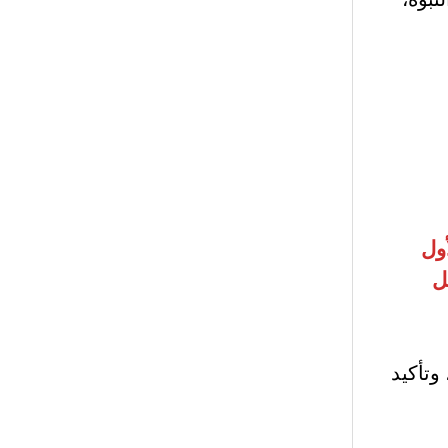
ول
ل
وتأكيد