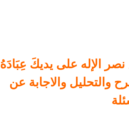
صر الإله على يديكَ عِبَادَهُ
ح والتحليل والاجابة عن
ئلة