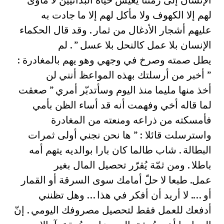
لهم إلا الكهوف ولا مأكل لهم إلا ما جادت به
عليهم أشجار الأدغال من ثمار . وقد قال الحكماء
الإنسان بلا عمل كالنحل بلا عسل ” . لم
يطل صمته وصرخ في وجهي وهو يهم بالمغادرة :
” أخبر من أرسلتك بهذه المواعظ أنني لن
أخذ منها مليما منذ اليوم وسأتدبّر أمري ” صعقت
لما قاله أخي وفهمت أنه قد أساء الظن بأمي
فأمسكته من ذراعه ومنعته من المغادرة
واسترسلت قائلا : ” ها نحن نجني أولى ثمرات
البطالة . شاب طالما كان بارا بوالديه يتهم أمه
باطلا . ومن ثمّة يُقرّر تحصيل المال بغير
عمل. طبعا لا حلّ أمامك سوى السرقة أو القمار
أو …. لا أريد أن أفكر في هذا … وهل تظنني
أدفعك للعمل فقط لتحصيل مصروفك اليومي . إنّ