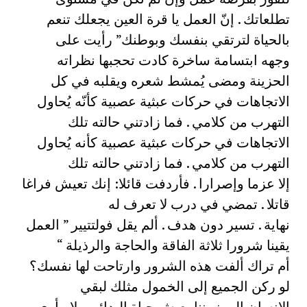
تطلعاتك . إنّ العمل يا قرة العين يجعلك تنعم
بالحياة لترتقي بنفسك وبوطنك” رأيت على
وجهه ابتسامة ساخرة كادت تحجبها نظراته
الحزينة ومضى يُمشط شعره ويقلبه في كل
الاتجاهات في حركات عبثية عصبية كأنّه يُحاول
التهرب من كلامي . فما زادتني حالته تلك
الاتجاهات في حركات عبثية عصبية كأنه يُحاول
التهرب من كلامي . فما زادتني حالته تلك
إلا عزما وإصرارا . فأردفت قائلا: إنك تعيش فراغا
قاتلا . تمضي في درب لا تعرف له
نهاية . تسير دون هدف . ألم يقل فولتتيير ” العمل
يقينا شرورا ثلاثة الفاقة والحاجة والرذيلة “
أم تراك ألفت هذه الشرور وارتاحت لها نفسك؟
لو ركن الجميع إلى الخمول مثلك لبقي
الإنسان إلى زمننا يعيش حياة البدائيين لا مأوى