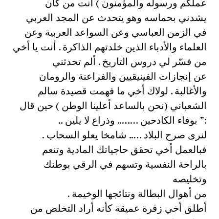
عملكم ورسوله والمؤمنون ) أنت من كان
يشدني بحماسه وهو يتحدث عن المجد العربي
في الزمن العباسي وعن السواعد العربية وعن
العلماء والأدباء الذين خلدتهم الذاكرة . أنت يا أخي
من فسّر لي دروس التاريخ . ألم تحدثني
عن إنجازات الفينيقيين والفراعنة والرومان
والأغالبة . لولاك أخي ما فهمت قصيدة سالم
الشعباني (نحن بالساعد أعلينا الوطن ) حين قال
:” بوفاء الكادحين …….. وذراع لا يلين ..
لنرى صرح البلاد ….. شامخا يعلو السحاب .
فبالعمل أخي تحقق حاجياتك المادية وتنعم
بالراحة النفسية وتسهم في الرقي بوطنك
وتخليصه
من أهوال البطالة ونتائجها الوخيمة .
أطلق أخي زفرة عميقة كأنه أراد التخلص من