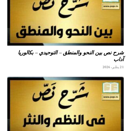
شرح نص بين النحو والمنطق – التوحيدي – بكالوريا
آداب
21 يناير، 2026