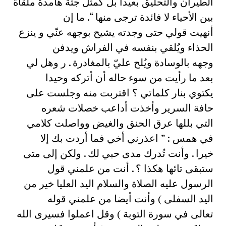
الطيران والتحليق بعيدا بل كمثل جثة هامدة ملقاة
بين الأحياء لا فائدة ترجى منها “. ما إن
أنهيت قولي حتى وجدته يشيح بوجهه عنّي و ينزع
الحذاء ويُلقي بنفسه في الفراش ويدفن
وجهه بالوسادة ويُلح عليّ بالمغادرة . ر وهل لي
بعد ما رأيت من سوء حاله أن أتركه وحيدا
يكتوي بنار كلماتي ؟ اقتربت منه وجلست على
حافة السرير وأخذت أداعب خصلات شعره
التي بللها عرق الحنق والغيض وواصلت كلامي
في همس : ” اعذرني أخي فما أردت بك إلا
خيرا . وأنت تُدرك مدى حبي لك . ولكن إلى متى
ستبقى تائها هكذا ؟ . أنت من علمني قول
الرسول عليه الصلاة والسلام اليد العليا خير من
اليد السفلى ) وأنت أيضا من علمني قوله
تعالى في سورة التوبة ) وقل اعملوا فسيرى الله