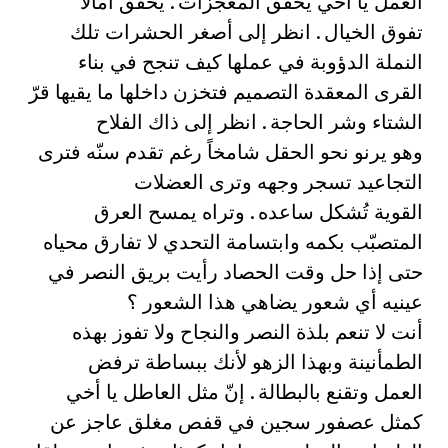
العمل يا أخي يُحقق المعجزات . يُحقق آمالا
تفوق الخيال . انظر إلى أصغر الحشرات تلك
النملة الدؤوبة في عملها كيف تنجح في بناء
القرى المعقدة التصميم فتخزن داخلها ما يقيها قرّ
الشتاء وشر الحاجة . انظر إلى ذاك الفلاح
وهو يرنو نحو الحقل شامخاً رغم تقدم سنّه فترى
التجاعيد تسجر وجهه وترى العضلات
القوية تُشكل ساعده . وتراه يمسح العرق
المتصبّب بكمه وابتسامة التحدي لا تفارق محياه
حتى إذا حل وقت الحصاد رأيت بريق النصر في
عينيه أي شعور يضاهي هذا الشعور ؟
أنت لا تنعم بلذة النصر والنجاح ولا تفوز بهذه
الطمأنينة وبهذا الزهو لأنك ببساطة ترفض
العمل وتقنع بالبطالة . إنّ مثل العاطل يا أخي
كمثل عصفور سجين في قفص مغلق عاجز عن