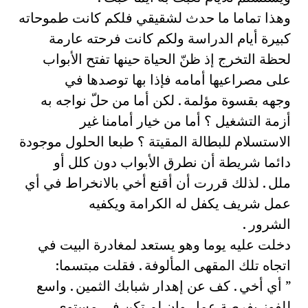
وهذا تماما ما حدث لشقيقي فلكم كانت طموحاته
كبيرة أيام الدراسة ولكم كانت فرحته عارمة
لحظة التخرج إذ ظنّ الحياة حينها تفتح الأبواب
على مصراعيها أمامه فإذا بها توصدها في
وجهه بقسوة مؤلمة . لكن أما من حلّ نواجه به
أزمة التشغيل ؟ أما من خيار أمامنا غير
الاستسلام للبطالة المقيتة ؟ طبعا الحلول موجودة
دائما شريطة أن نطرق الأبواب دون كلل أو
ملل . لذلك قررت أن أقنع أخي بالانخراط في أي
عمل شريف يكفل له الكرامة ويكفيه
الشرور .
دخلت عليه يوما وهو يستعد لمغادرة البيت في
اتجاه تلك المقهى المألوفة . فقلت مبتسما:
” أي أخي . كف عن إهدار شبابك الثمين . واسع
للفوز بفرصة عمل وإن لم تكن في مستوى