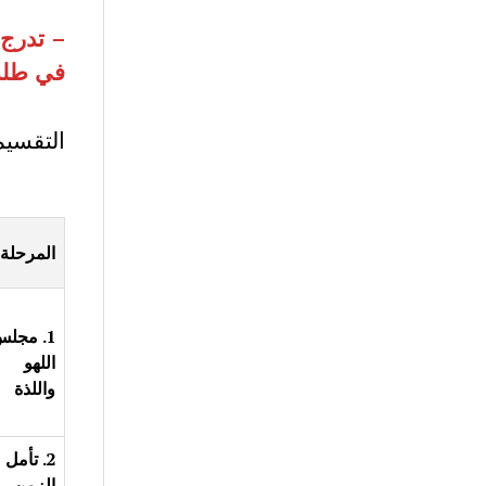
– تدرج 
في طلب 
التقسيم 
المرحلة
1. مجل
اللهو
واللذة
2. تأمل
الزمن