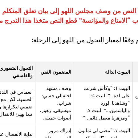
النص من وصف مجلس اللهو إلى بيان تعلق المتكلم ب
“الامتاع والمؤانسة” قطع النص متخذا هذا التدرج معي
وفقًا لمعيار التحول من اللهو إلى الرحلة:
التحول الشعوري
البيوت الدالة
المضمون الفني
والفلسفي
البيت 1: “وكأس شربت
وصف مشهد
انغماس في اللذة
س
على لذة…” البيت 4:
احتفالي حسي:
الحسية، لكن مع 
“وشاهدنا الورد
شراب،
ضمني لتكرارها ود
والياسمين…” البيت 5:
موسيقى، زهور،
مما يهيئ للانتقال
“ومزهرنا معمل دائم…”
أصوات جميلة.
البيت 7: “مضى لي ثمانون
إدراك مرور
بداية الانفصال عن
من مولدي …”البيت 8:
الزمن، ووداع