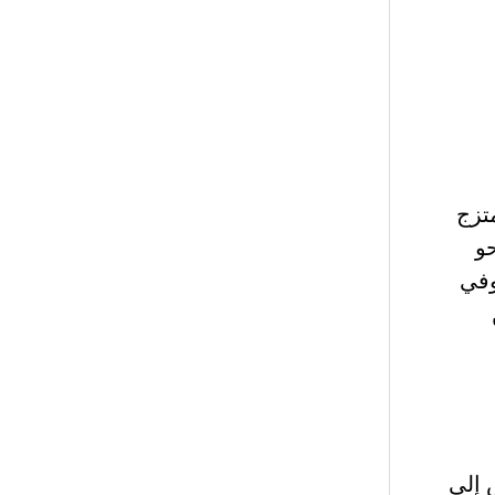
تزج
و
وفي
 إلى