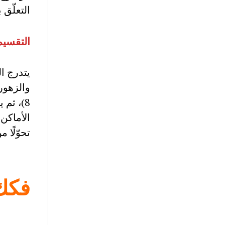
التعلّق 
التقسيم
يتدرج ا
8)، ثم 
تحوّلًا م
فكك