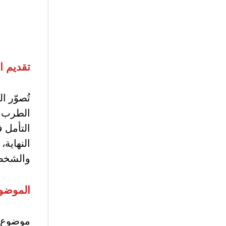
تقديم ا
تُصوّر 
الطرب ب
التأمل 
النهاية، 
والشخصيا
الموضو
موضوع ا