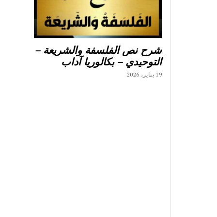
شرح نص الفلسفة والشريعة –
التوحيدي – بكالوريا آداب
19 يناير، 2026