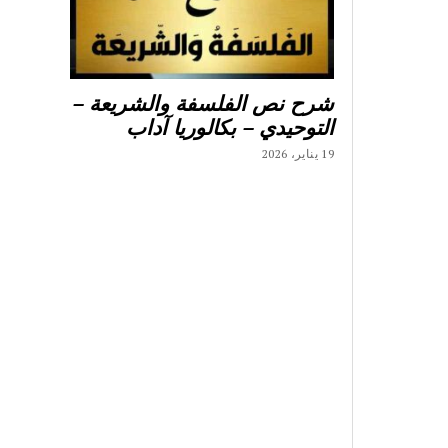
شرح نص الفلسفة والشريعة –
التوحيدي – بكالوريا آداب
19 يناير، 2026