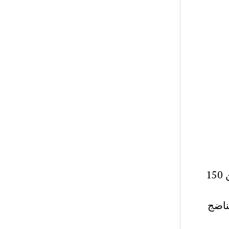
الشعر الجاهلي هو الشعر العربي الذى قيل قبل الإسلام بنحو من 150
ناضج