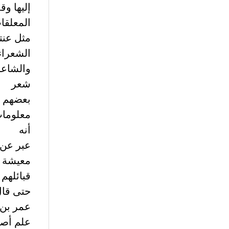
إليها و
المعلقا
مثل عنت
الشعراء
والشاعر
شعر
بعضهم وي
معلومات 
أنه
عبر عن 
معيشة
قبائلهم
حتى قا
عمر بن 
علم أص