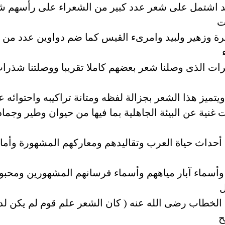
قد اشتمل على شعر عدد كبير من الشعراء على رأسهم ش
ت
رة وزهير ولبيد وامرىء القيس كما ضم دواوين عدد من
ات الذى وصلنا شعر بعضهم كاملا تقريبا ووصلتنا شذرا
تميز هذا الشعر بجزالة لفظه ومتانة تراكيبه واحتوائه 
غنية عن البيئة الجاهلية بما فيها من حيوان وطير وجماد
أحداث حياة العرب وتقاليدهم ومعاركهم المشهورة وأما
 وأسماء آبار مياههم وأسماء فرسانهم المشهورين ومحبوب
ل
الخطاب رضى الله عنه ( كان الشعر علم قوم لم يكن لد
ح