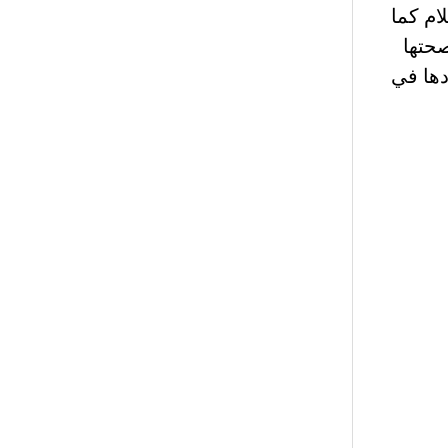
ام كما
حتها
دها في