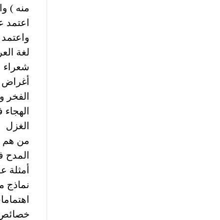
منه ) وا
اعتمد ع
واعتمد 
لغة الع
شعراء ا
أغراض ا
الفخر و
الهجاء 
الغزل
من هم ا
المدح ف
أمثلة ع
نماذج م
اهتماما
خصائص 