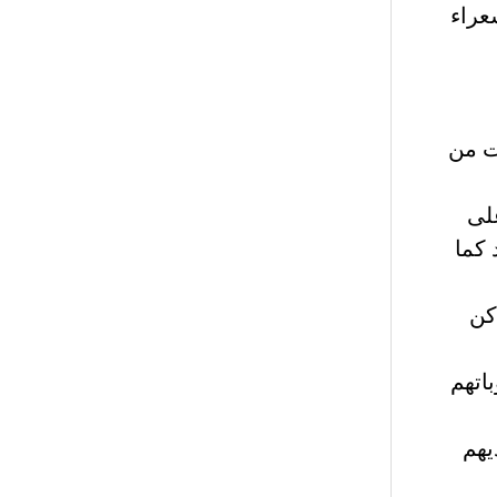
عراء
ت من
على
 كما
كن
اتهم
يهم