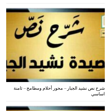
شرح نص نشيد الجبار – محور أحلام ومطامح – ثامنة
اساسي