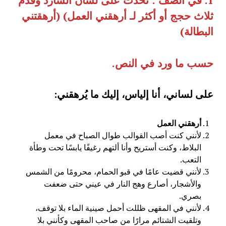
1.
في الصف
:
تحدث على لسان السارد وقدم
ثلاث حجج أو أكثر لـ أرهقني العمل
) (
أرهقتني
البطالة
)
حسب ما ورد في النص
.
على لساني، أنا إلياس، إليك ما يُرهقني:
أرهقني العمل
لأنني كنت أصب القوالب طوال الصباح في معمل
البلاط، وكنت أستريح وأنا ألتهم رغيفًا يابسًا تحت وطأة
التعب.
لأنني قضيت عامًا في قبو الحمام، محرومًا من الشمس
والأشجار، أصارع وهج النار في عيني حتى ضعفت
بصري.
لأنني في المقهى ظللت أحمل صينية الماء بلا توقف،
وتلقيت الشتائم مرارًا من صاحب المقهى وكأنني بلا