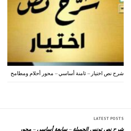
شرح نص اختيار – ثامنة أساسي – محور أحلام ومطامح
LATEST POSTS
شرح نص تونس الجميلة – سابعة أساسي – محور