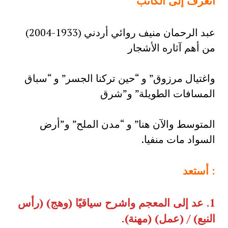
أتعرف إلى الكاتب
عبد الرحمان منيف روائي أردني (1933-2004)
من أهم آثاره الأشجار
واغتيال مرزوق” و “حين تركنا الجسر” و “سباق
المسافات الطويلة” و”شرق
المتوسط والآن هنا” و “مدن الملح” و”أرض
السواد مات منفيا.
:
أستعد
1.
عد إلى المعجم واشرح سياقيًا
(
وهج
) (
رأس
النبع
) / (
عمل
) (
مهنة
).