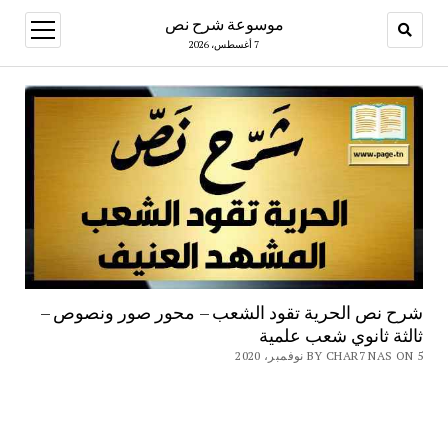
موسوعة شرح نص
open
menu
7 أغسطس، 2026
شرح نص الحرية تقود الشعب – محور صور ونصوص –
ثالثة ثانوي شعب علمية
BY CHAR7 NAS ON 5 نوفمبر، 2020