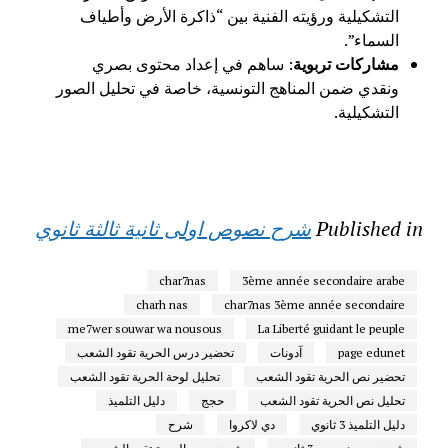
التشكيلية ورؤيته الفنية بين “ذاكرة الأرض وأطياف
السماء”.
مشاركات تربوية
: ساهم في إعداد محتوى بصري
ونقدي ضمن المناهج التونسية، خاصة في تحليل الصور
التشكيلية.
Published in
شرح نصوص اولى ثانية ثالثة ثانوي
char7nas
3ème année secondaire arabe
charh nas
char7nas 3ème année secondaire
me7wer souwar wa nousous
La Liberté guidant le peuple
page edunet
آدونات
تحضير درس الحرية تقود الشعب
تحضير نص الحرية تقود الشعب
تحليل لوحة الحرية تقود الشعب
تحليل نص الحرية تقود الشعب
حجج
دليل التلميذ
دليل التلميذ 3 ثانوي
دي لاكروا
شرح