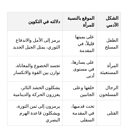
الشكل
الموقع بالنسبة
دلالته في التكوين
الآدمي
للمرأة
على يمينها
الطفل
يرمز إلى الأمل والاندفاع
قليلاً، في
المسلح
الثوري، يمثل الجيل الجديد
المقدمة
على يسارها،
المرأة
تجسد الخضوع والمعاناة،
في مستوى
المستغيثة
توازن بين القوة والانكسار
أدنى
الرجال
خلفها وعلى
يشكلون الحشد الثائر،
المسلحون
الجانبين
يعززون الحركة والدينامية
تحت قدميها،
يرمزون إلى ثمن الثورة،
القتلى
في المقدمة
ويشكلون قاعدة الهرم
السفلى
البصري