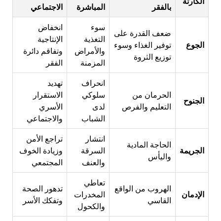
الكارثة
بالفقر
المباشرة
الاجتماعي
سوء
انخفاض
ضعف القدرة على
التغذية
الإنتاجية
الجوع
توفير الغذاء وسوء
والأمراض
وتفاقم دائرة
توزيع الثروة
المزمنة
الفقر
انحراف
تهديد
الحرمان من
سلوكي
الاستقرار
الجنوح
التعليم والفرص
لدى
الأسري
الشباب
والاجتماعي
انتشار
تراجع الأمن
الحاجة المادية
الجريمة
السرقة
وزيادة الخوف
واليأس
والعنف
المجتمعي
تعاطي
الهروب من الواقع
تدهور الصحة
الإدمان
المخدرات
القاسي
وتفكك الأسر
والكحول