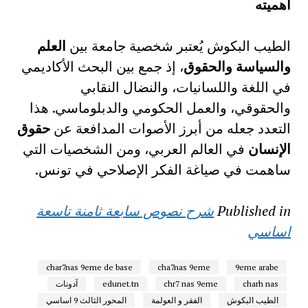
أهميته
الطيب البكوش يُعتبر شخصية جامعة بين
العلم
والسياسة والحقوق
، إذ جمع بين البحث الأكاديمي
في اللغة واللسانيات، والنضال النقابي
والحقوقي، والعمل الحكومي والدبلوماسي. هذا
التعدد جعله من أبرز الأصوات المدافعة عن
حقوق
الإنسان
في العالم العربي، ومن الشخصيات التي
ساهمت في صياغة الفكر الإصلاحي في تونس.
Published in
شرح نصوص سابعة ثامنة تاسعة
اساسي
char7nas 9eme de base
cha7nas 9eme
9eme arabe
charh nas
chr7 nas 9eme
edunet.tn
آدونات
الطيب البكوش
الفقر و العولمة
المحور الثالث 9 اساسي