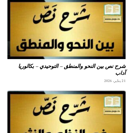
شرح نص بين النحو والمنطق – التوحيدي – بكالوريا
آداب
21 يناير، 2026