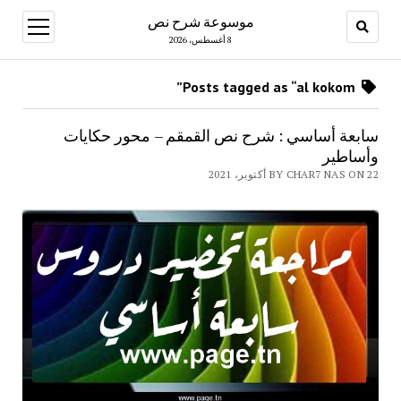
موسوعة شرح نص
open
menu
8 أغسطس، 2026
Posts tagged as “al kokom”
سابعة أساسي : شرح نص القمقم – محور حكايات
وأساطير
BY CHAR7 NAS ON 22 أكتوبر، 2021