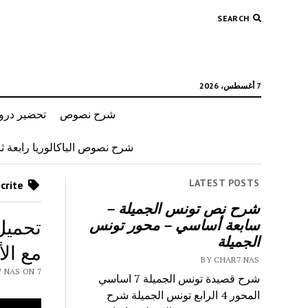
SEARCH
7 أغسطس، 2026
شرح نصوص
تحضير دروس
شرح نصوص الباكالوريا رابعة ثان
LATEST POSTS
Posts tagged as “6eme primaire production ecrite”
شرح نص تونس الجميلة –
تحميل
سابعة أساسي – محور تونس
الجميلة
مع الأ
BY CHAR7 NAS
Y CHAR7 NAS ON 7
شرح قصيدة تونس الجميلة 7 اساسي
المحور 4 الرابع تونس الجميلة شرح