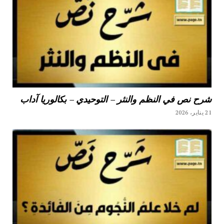
شرح نص في النظم والنثر – التوحيدي – بكالوريا آداب
21 يناير، 2026