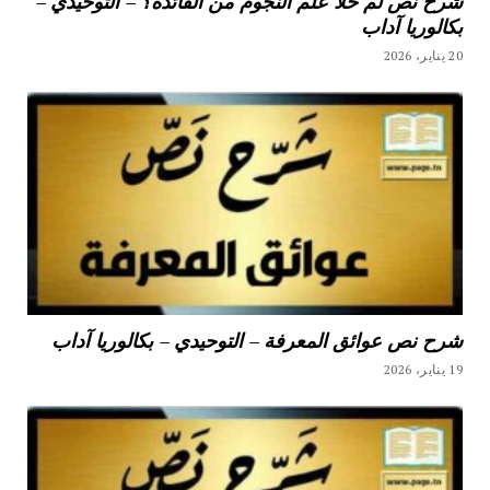
شرح نص لم خلا علم النجوم من الفائدة؟ – التوحيدي –
بكالوريا آداب
20 يناير، 2026
شرح نص عوائق المعرفة – التوحيدي – بكالوريا آداب
19 يناير، 2026