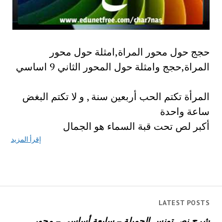
حجج حول محور المراة,امثلة حول محور
المراة,حجج وامثلة حول المحور الثاني 9 اساسي
المرأة تكتم الحب أربعين سنة , و لا تكتم البغض
ساعة واحدة
أكبر لص تحت قبة السماء هو الجمال
إقرأ المزيد
LATEST POSTS
شرح نص تونس الجميلة – سابعة أساسي – محور