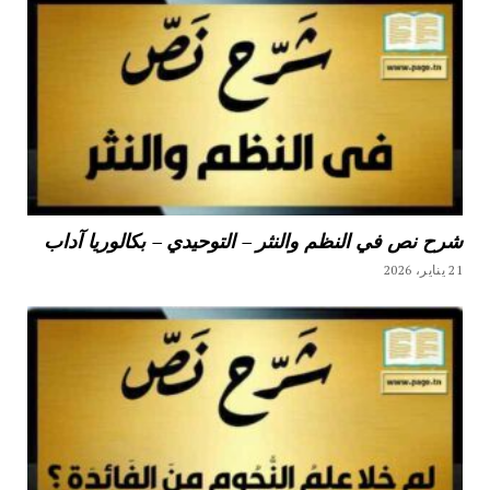
شرح نص في النظم والنثر – التوحيدي – بكالوريا آداب
21 يناير، 2026