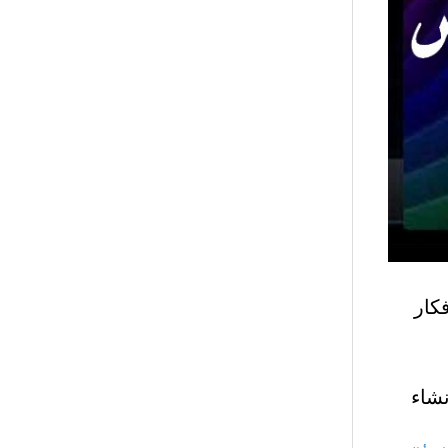
7 أساسي – افكار
شاء