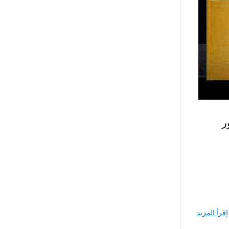
ر
إقرأ المزيد