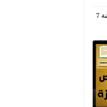
سابعة أساسي – موضوع إنشاء محور الحي سنة 7