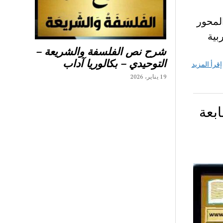
ص المحور
بية
شرح نص الفلسفة والشريعة –
التوحيدي – بكالوريا آداب
إقرأ المزيد
19 يناير، 2026
سابعة