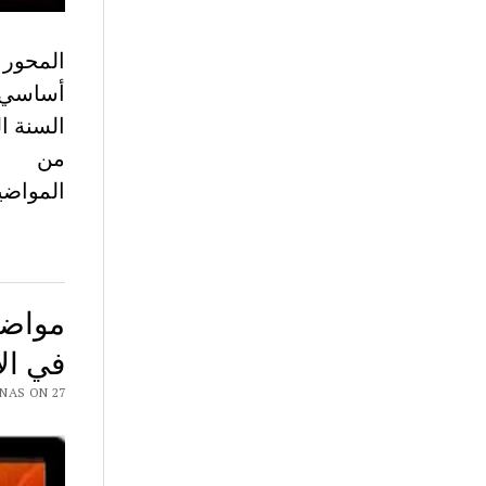
أساسي م
السنة ا
من
المواضي
في ال
 CHAR7 NAS ON 27