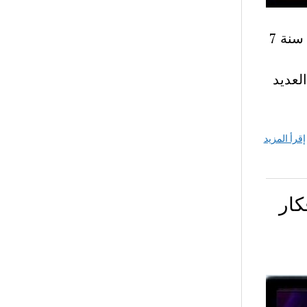
المحور الثالث الحي سابعة أساسي – موضوع إنشاء محور الحي سنة 7
لعديد
إقرأ المزيد
ي – افكار