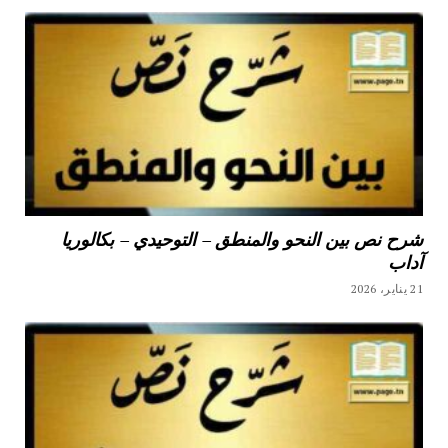
شرح نص بين النحو والمنطق – التوحيدي – بكالوريا
آداب
21 يناير، 2026