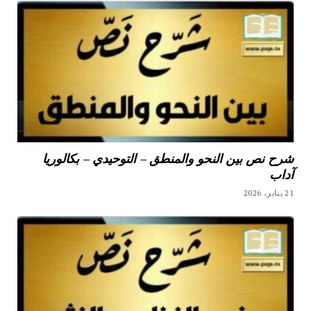
شرح نص بين النحو والمنطق – التوحيدي – بكالوريا
آداب
21 يناير، 2026