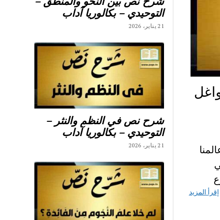
شرح نص بين النحو والمنطق –
التوحيدي – بكالوريا آداب
21 يناير، 2026
اغل
شرح نص في النظم والنثر –
التوحيدي – بكالوريا آداب
21 يناير، 2026
لمنا
ي
ع
إقرأ المزيد