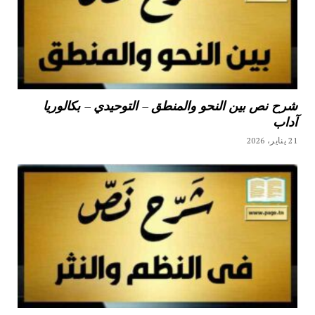
شرح نص بين النحو والمنطق – التوحيدي – بكالوريا
آداب
21 يناير، 2026