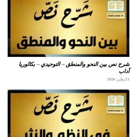
شرح نص بين النحو والمنطق – التوحيدي – بكالوريا
آداب
21 يناير، 2026