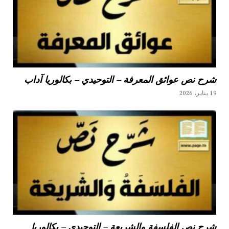
شرح نص عوائق المعرفة – التوحيدي – بكالوريا آداب
19 يناير، 2026
شرح نص الفلسفة والشريعة – التوحيدي – بكالوريا