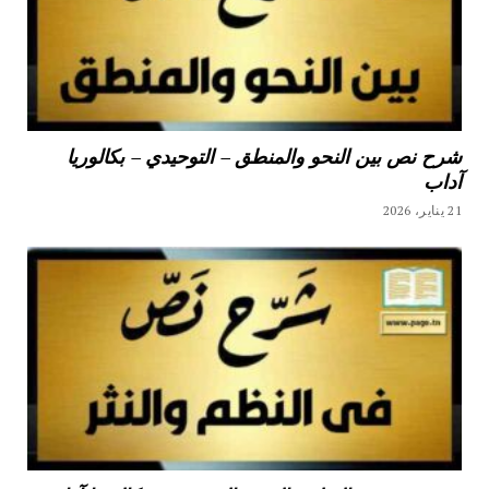
شرح نص بين النحو والمنطق – التوحيدي – بكالوريا
آداب
21 يناير، 2026