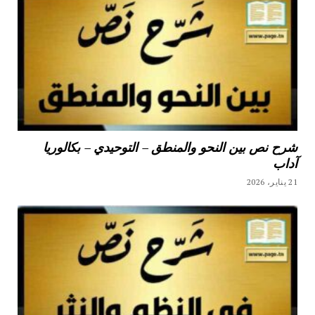
شرح نص بين النحو والمنطق – التوحيدي – بكالوريا
آداب
21 يناير، 2026