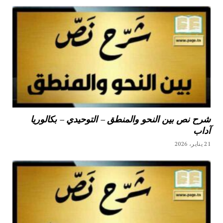
شرح نص بين النحو والمنطق – التوحيدي – بكالوريا
آداب
21 يناير، 2026