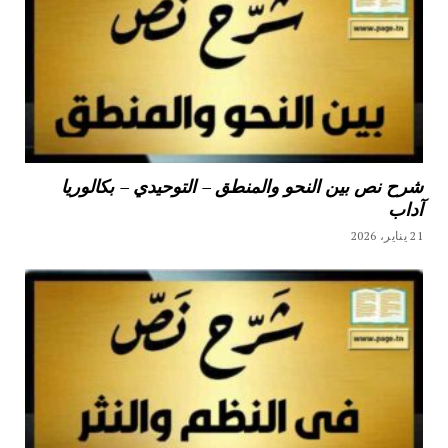
شرح نص بين النحو والمنطق – التوحيدي – بكالوريا
آداب
21 يناير، 2026