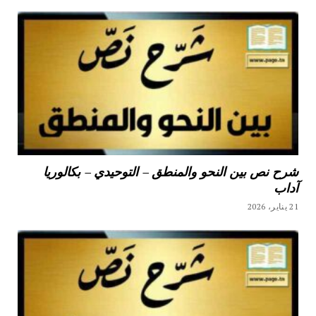
شرح نص بين النحو والمنطق – التوحيدي – بكالوريا
آداب
21 يناير، 2026