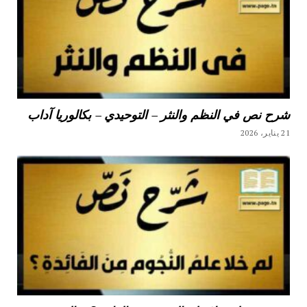
شرح نص في النظم والنثر – التوحيدي – بكالوريا آداب
21 يناير، 2026