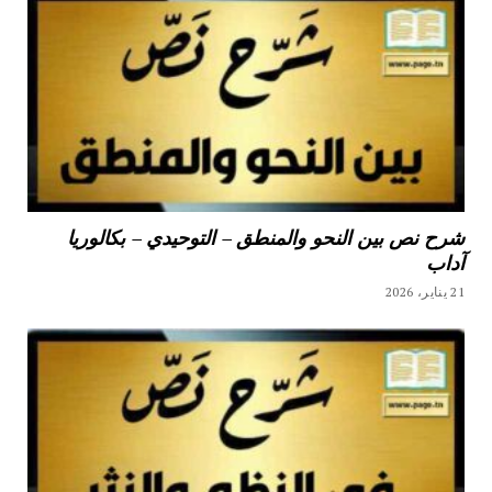
شرح نص بين النحو والمنطق – التوحيدي – بكالوريا
آداب
21 يناير، 2026