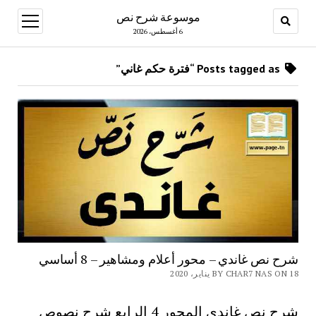
موسوعة شرح نص
open
menu
6 أغسطس، 2026
Posts tagged as “فترة حكم غاني”
شرح نص غاندي – محور أعلام ومشاهير – 8 أساسي
BY CHAR7 NAS ON 18 يناير، 2020
شرح نص غاندي المحور 4 الرابع شرح نصوص