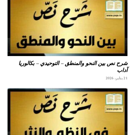
شرح نص بين النحو والمنطق – التوحيدي – بكالوريا
آداب
21 يناير، 2026