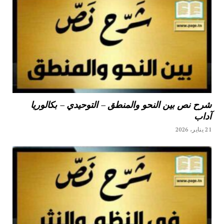
شرح نص بين النحو والمنطق – التوحيدي – بكالوريا
آداب
21 يناير، 2026