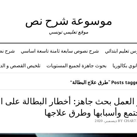
موسوعة شرح نص
موقع تعليمي تونسي
 تعليم ابتدائي
شرح نصوص سابعة ثامنة تاسعة اساسي
شرح نصو
وي بكالوريا
بحوث جاهزة لجميع المستويات
تلخيص القصص و ال
العمل بحث جاهز: أخطار البطالة على ال
تمع وأسبابها وطرق علاجها
BY ديسمبر، 2020