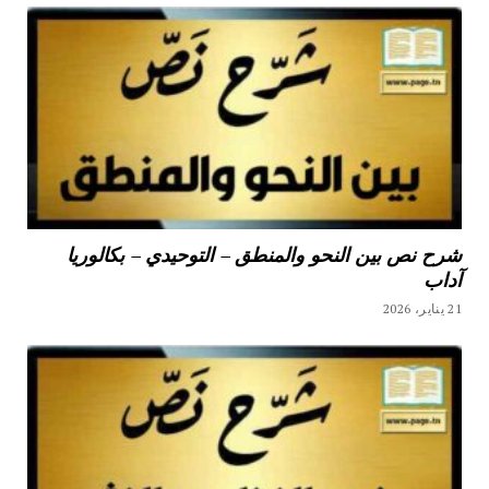
شرح نص بين النحو والمنطق – التوحيدي – بكالوريا
آداب
21 يناير، 2026