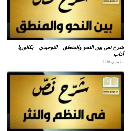
شرح نص بين النحو والمنطق – التوحيدي – بكالوريا
آداب
21 يناير، 2026