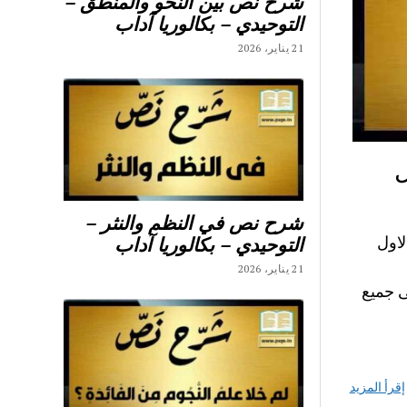
شرح نص بين النحو والمنطق –
التوحيدي – بكالوريا آداب
21 يناير، 2026
ل
شرح نص في النظم والنثر –
اول
التوحيدي – بكالوريا آداب
21 يناير، 2026
ع الاجابة على جميع
إقرأ المزيد