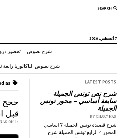
SEARCH
7 أغسطس، 2026
شرح نصوص
تحضير دروس
شرح نصوص الباكالوريا رابعة ثان
LATEST POSTS
Posts tagged as “حجج حول محور من شواغل عالمنا المعاصر”
شرح نص تونس الجميلة –
حجج و
سابعة أساسي – محور تونس
الجميلة
قبل اج
BY CHAR7 NAS
 CHAR7 NAS ON 14
شرح قصيدة تونس الجميلة 7 اساسي
المحور 4 الرابع تونس الجميلة شرح