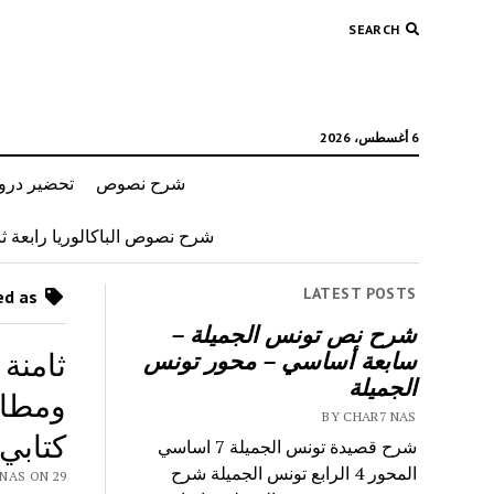
SEARCH
6 أغسطس، 2026
شرح نصوص
تحضير دروس
شرح نصوص الباكالوريا رابعة ثان
LATEST POSTS
Posts tagged as “تلخيص محور أحلام ومطامح”
شرح نص تونس الجميلة –
ثامنة
سابعة أساسي – محور تونس
الجميلة
ومطامح
BY CHAR7 NAS
كتابي
شرح قصيدة تونس الجميلة 7 اساسي
المحور 4 الرابع تونس الجميلة شرح
CHAR7 NAS ON 29