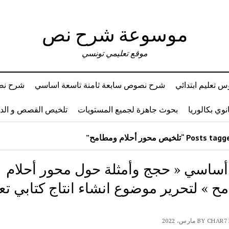
موسوعة شرح نص
موقع تعليمي تونسي
 تعليم ابتدائي
شرح نصوص سابعة ثامنة تاسعة اساسي
شرح نصو
وي بكالوريا
بحوث جاهزة لجميع المستويات
تلخيص القصص و ال
 أساسي « حجج وأمثلة حول محور أحلام
 » لتحرير موضوع انشاء انتاج كتابي تعب
BY  مارس، 2022