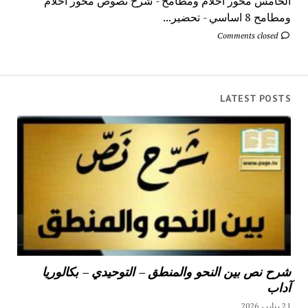
الخامس محور أحلام ومطامح - شرح نصوص محور أحلام
ومطامح 8 اساسي - تحضير...
Comments closed
LATEST POSTS
شرح نص بين النحو والمنطق – التوحيدي – بكالوريا
آداب
21 يناير، 2026