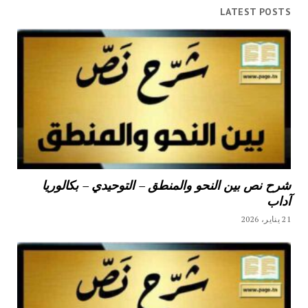
LATEST POSTS
شرح نص بين النحو والمنطق – التوحيدي – بكالوريا
آداب
21 يناير، 2026