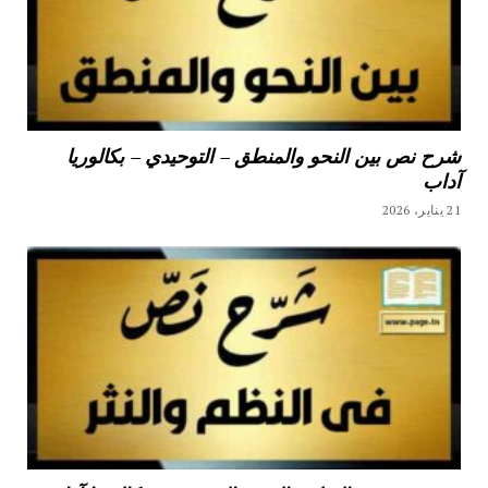
شرح نص بين النحو والمنطق – التوحيدي – بكالوريا
آداب
21 يناير، 2026