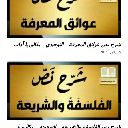
شرح نص عوائق المعرفة – التوحيدي – بكالوريا آداب
19 يناير، 2026
شرح نص الفلسفة والشريعة – التوحيدي – بكالوريا