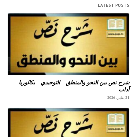
LATEST POSTS
شرح نص بين النحو والمنطق – التوحيدي – بكالوريا
آداب
21 يناير، 2026