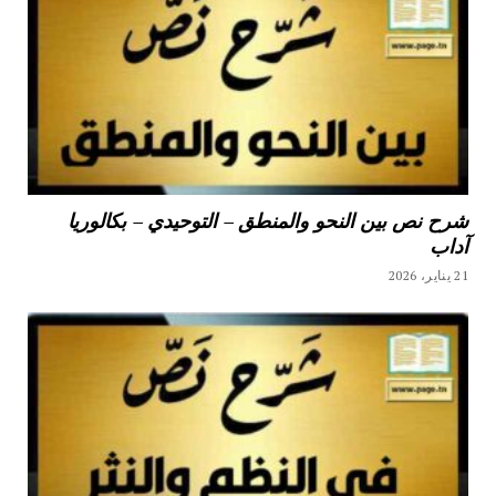
شرح نص بين النحو والمنطق – التوحيدي – بكالوريا
آداب
21 يناير، 2026