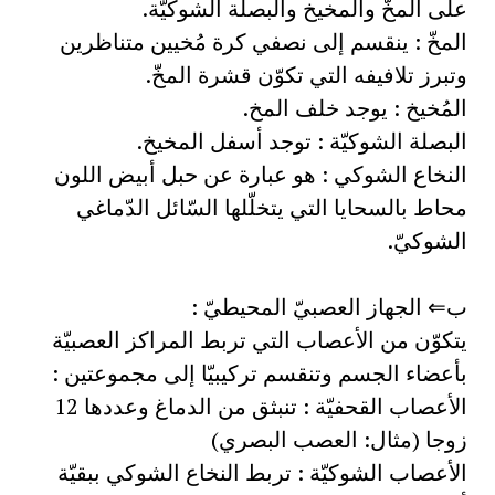
على المخّ والمخيخ والبصلة الشوكيّة.
المخّ : ينقسم إلى نصفي كرة مُخيين متناظرين
وتبرز تلافيفه التي تكوّن قشرة المخّ.
المُخيخ : يوجد خلف المخ.
البصلة الشوكيّة : توجد أسفل المخيخ.
النخاع الشوكي : هو عبارة عن حبل أبيض اللون
محاط بالسحايا التي يتخلّلها السّائل الدّماغي
الشوكيّ.
ب‌⇐ الجهاز العصبيّ المحيطيّ :
يتكوّن من الأعصاب التي تربط المراكز العصبيّة
بأعضاء الجسم وتنقسم تركيبيّا إلى مجموعتين :
الأعصاب القحفيّة : تنبثق من الدماغ وعددها 12
زوجا (مثال: العصب البصري)
الأعصاب الشوكيّة : تربط النخاع الشوكي ببقيّة