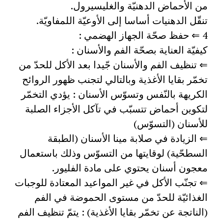
من الأحماض الدهنيّة والغليسيرول.
تنقّل الدهنيات أساسا إلى الأوعيّة اللمفاويّة.
4 ⇐ حفظ صحّة الجهاز الهضمي :
كيفيّة العناية بصحّة الفم والأسنان :
⇐ تنظيف الفم والأسنان جّيدا بعد الأكل للحدّ من
تخمّر بقايا الأغذية وبالتالي لتجنب ظهور الروائح
الكريهة بالنّفس وتسوّس الأسنان : يؤدي التخمّر
لتكوين أحماض تتسبّب في تآكل الأجزاء الصلبة
للأسنان (التسوّس)
⇐ الزيادة في صلابة مينا الأسنان (الطبقة
السطحّية) لوقايتها من التسوّس وذلك باستعمال
معجون أسنان يحتوي على مادة الفليور.
⇐ تجنّب الأكل في غير المواعيد المعتادة للوجبات
الغذائيّة للحدّ من مستوى الحموضة في الفم
(الناتجة عن تخمّر بقايا الأغذية) : يتمّ تنظيف الفم