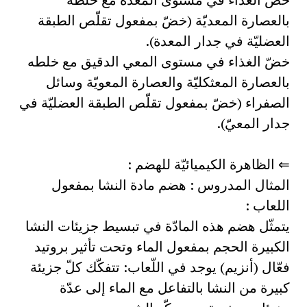
بالعصارة المعديّة (خضّ بمفعول تقلّص الطبقة
العضليّة في جدار المعدة).
خضّ الغذاء في مستوى المعي الدقيق مع خلطه
بالعصارة المعثكليّة والعصارة المعويّة وسائل
الصفراء (خضّ بمفعول تقلّص الطبقة العضليّة في
جدار المعيّ).
⇐ الظاهرة الكيميائيّة للهضم :
المثال المدروس : هضم مادة النشا بمفعول
اللعاب :
يتمثّل هضم هذه المادّة في تبسيط جزيئات النشا
الكبيرة الحجم بمفعول الماء وتحت تأثير بروتيد
فعّال (أنزيم) يوجد في اللّعاب: تتفكّك كلّ جزيئة
كبيرة من النشا بالتفاعل مع الماء إلى عدّة