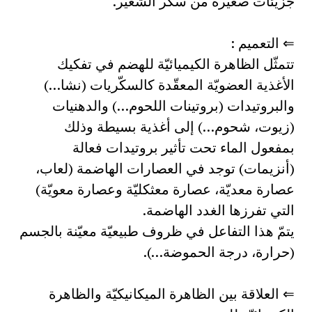
جزيئات صغيرة من سكّر الشعير.
⇐ التعميم :
تتمثّل الظاهرة الكيميائيّة للهضم في تفكيك
الأغذية العضويّة المعقّدة كالسكّريات (نشا…)
والبروتيدات (بروتينات اللحوم…) والدهنيات
(زيوت، شحوم…) إلى أغذية بسيطة وذلك
بمفعول الماء تحت تأثير بروتيدات فعالة
(أنزيمات) توجد في العصارات الهاضمة (لعاب،
عصارة معديّة، عصارة معثكليّة وعصارة معويّة)
التي تفرزها الغدد الهاضمة.
يتمّ هذا التفاعل في ظروف طبيعيّة معيّنة بالجسم
(حرارة، درجة الحموضة…).
⇐ العلاقة بين الظاهرة الميكانيكيّة والظاهرة