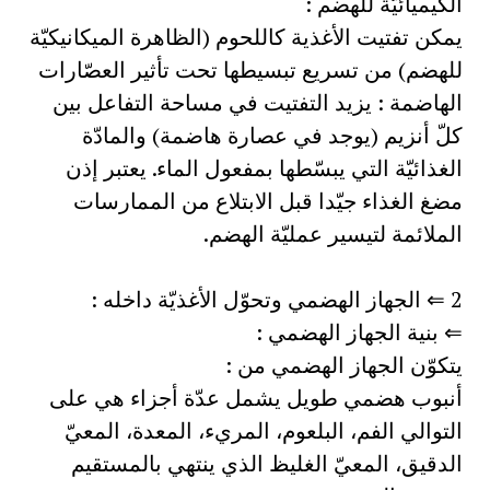
الكيميائيّة للهضم :
يمكن تفتيت الأغذية كاللحوم (الظاهرة الميكانيكيّة
للهضم) من تسريع تبسيطها تحت تأثير العصّارات
الهاضمة : يزيد التفتيت في مساحة التفاعل بين
كلّ أنزيم (يوجد في عصارة هاضمة) والمادّة
الغذائيّة التي يبسّطها بمفعول الماء. يعتبر إذن
مضغ الغذاء جيّدا قبل الابتلاع من الممارسات
الملائمة لتيسير عمليّة الهضم.
2 ⇐ الجهاز الهضمي وتحوّل الأغذيّة داخله :
⇐ بنية الجهاز الهضمي :
يتكوّن الجهاز الهضمي من :
أنبوب هضمي طويل يشمل عدّة أجزاء هي على
التوالي الفم، البلعوم، المريء، المعدة، المعيّ
الدقيق، المعيّ الغليظ الذي ينتهي بالمستقيم