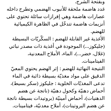
وبفتحة الشرج.
غدد هاضمة ملحقة للأنبوب الهضمي وتطرح داخله
عصارات هاضمة وهي إفرازات سائلة تحتوي على
أنزيمات هاضمة تتدخّل في الظاهرة الكيميائية
للهضم.
الأغذية غير القابلة للهضم : السكّريّات البسيطة
(جليكوز…) الموجودة في أغذية ذات مصدر نباتي
(غلال، خضر…)، الماء، الأملاح المعدنية،
الفيتامينات.
النتيجة النهائية للهضم : إثر الهضم يحتوي المعيّ
الدقيق على مواد مغذيّة بسيطة ذائبة في الماء
تدعى المغذيّات الخلوية : جليكوز (سكر بسيط)،
أحماض دهنيّة وكحول دهنيّة (ناتجة عن هضم
الدهنيات)، أحماض أمينيّة (بروتيدات بسيطة ناتجة
عن هضم البروتينات)، أملاح معدنيّة، فيتامينات.