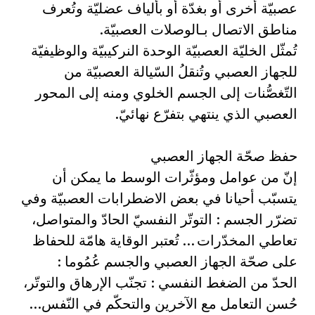
عصبيّة أخرى أو بغدّة أو بألياف عضليّة وتُعرف
مناطق الاتصال بـالوصلات العصبيّة.
تُمثّل الخليّة العصبيّة الوحدة النركيبيّة والوظيفيّة
للجهاز العصبي وتُنقلُ السّيالة العصبيّة من
التّغصُّنات إلى الجسم الخلوي ومنه إلى المحور
العصبي الذي ينتهي بتفرّع نهائيّ.
حفظ صحّة الجهاز العصبي
إنّ من عوامل ومؤثّرات الوسط ما يمكن أن
يتسبّب أحيانا في بعض الاضطرابات العصبيّة وفي
تضرّر الجسم : التوتّر النفسيّ الحادّ والمتواصل،
تعاطي المخدّرات … تُعتبر الوقاية هامّة للحفاظ
على صحّة الجهاز العصبي والجسم عُمُوما :
الحدّ من الضغط النفسي : تجنّب الإرهاق والتوتّر،
حُسن التعامل مع الآخرين والتحكّم في النّفس…