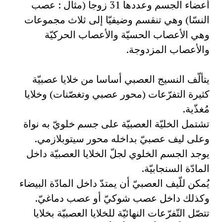
أعضاء الجسم وعددها 31 زوجا (مثال : عصب
النسّا) وهي تنقسم وضيفيّا إلى ثلاث مجموعات
وهي الأعصاب الحسيّة والأعصاب الحركيّة
والأعصاب المزدوجة.
يتألّف النسيج العصبي أساسا من خلايا عصبيّة
كثيرة التفرّعات (محور عصبي وتغصّنات) وخلايا
مُغذّية.
تشتمل الخليّة العصبيّة على جسم خلويّ به نواة
وعلى ليف عصبيّ بداخله محور سيتوبلازمي.
يوجد الجسم الخلوي لجلّ الخلايا العصبيّة داخل
المادّة السنجابيّة.
يُمكن للّيف العصبيّ أن يمتدّ داخل المادّة البيضاء
وكذلك داخل عصب شوكيّ أو عصب دماغيّ.
تتصّل التّفرّعات النهائيّة للخلايا العصبيّة بخلايا