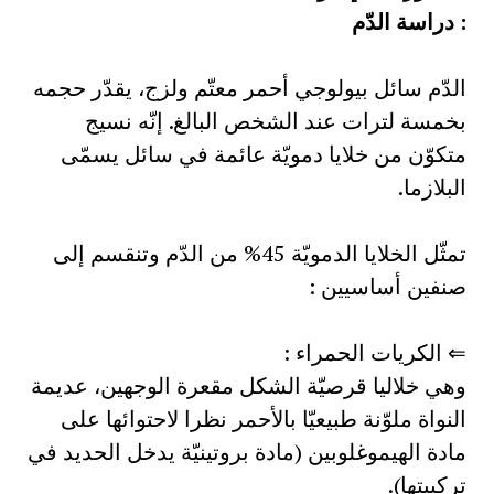
: دراسة الدّم
الدّم سائل بيولوجي أحمر معتّم ولزج، يقدّر حجمه
بخمسة لترات عند الشخص البالغ. إنّه نسيج
متكوّن من خلايا دمويّة عائمة في سائل يسمّى
البلازما.
تمثّل الخلايا الدمويّة 45% من الدّم وتنقسم إلى
صنفين أساسيين :
⇐ الكريات الحمراء :
وهي خلاليا قرصيّة الشكل مقعرة الوجهين، عديمة
النواة ملوّنة طبيعيّا بالأحمر نظرا لاحتوائها على
مادة الهيموغلوبين (مادة بروتينيّة يدخل الحديد في
تركيبتها).