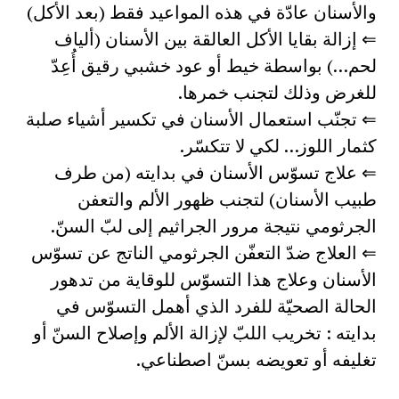
والأسنان عادّة في هذه المواعيد فقط (بعد الأكل)
⇐ إزالة بقايا الأكل العالقة بين الأسنان (ألياف
لحم…) بواسطة خيط أو عود خشبي رقيق أُعِدّ
للغرض وذلك لتجنب خمرها.
⇐ تجنّب استعمال الأسنان في تكسير أشياء صلبة
كثمار اللوز… لكي لا تتكسّر.
⇐ علاج تسوّس الأسنان في بدايته (من طرف
طبيب الأسنان) لتجنب ظهور الألم والتعفن
الجرثومي نتيجة مرور الجراثيم إلى لبّ السنّ.
⇐ العلاج ضدّ التعفّن الجرثومي الناتج عن تسوّس
الأسنان وعلاج هذا التسوّس للوقاية من تدهور
الحالة الصحيّة للفرد الذي أهمل التسوّس في
بدايته : تخريب اللبّ لإزالة الألم وإصلاح السنّ أو
تغليفه أو تعويضه بسنّ اصطناعي.