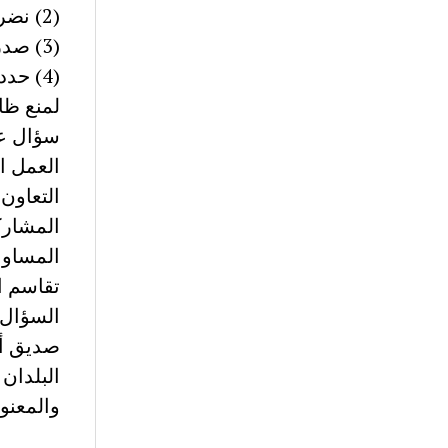
(2) نضرا لصغر سنه لا يعتبر الطفل طرفا مشاركا داخل الأسرة
(3) صدرت مجلة الأحول الشخصية في 9 نوفمبر 1995
(4) ح
لمنع ظاه
سؤال عدد (5)ن) : صل بخط بين كل معطى و
العمل ا
التعاون
المشارك
المساواة
تقاسم ال
صديق أج
البلدان 
والمعنو