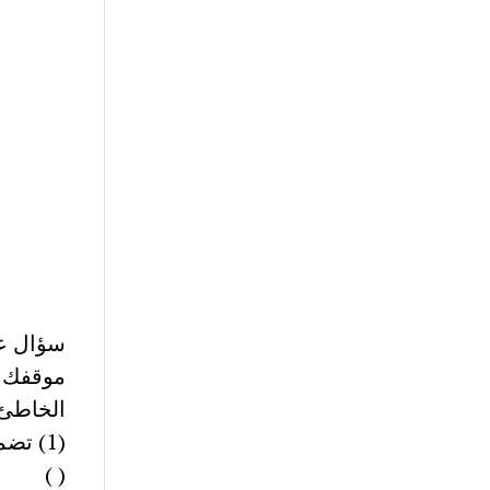
موقفك 
الخاطئ
(1) ت
( )