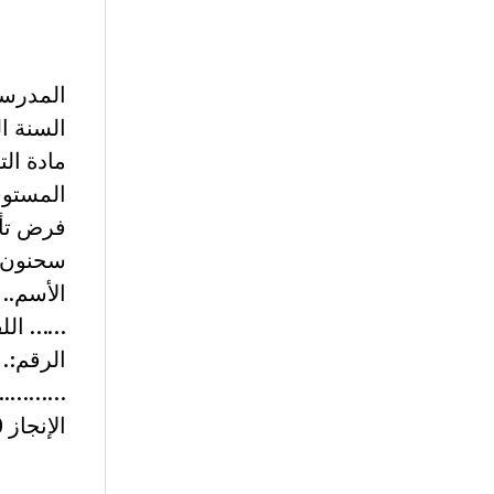
المدرسة 
السنة ال
مادة الت
المستو
سحنون
الأسم..
…… الل
الرقم:.
………..
الإنجاز 60 دقيقة