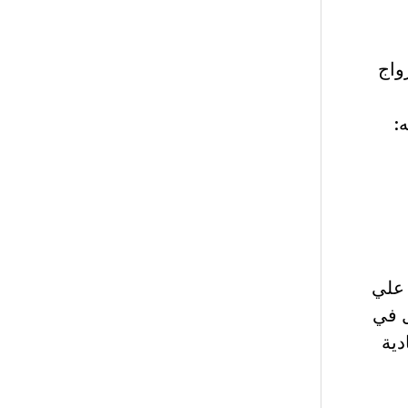
واج
ؤال عدد : ((ن) : تعرفت عن طريق الفايسبوك – face book علي
ل في
دية