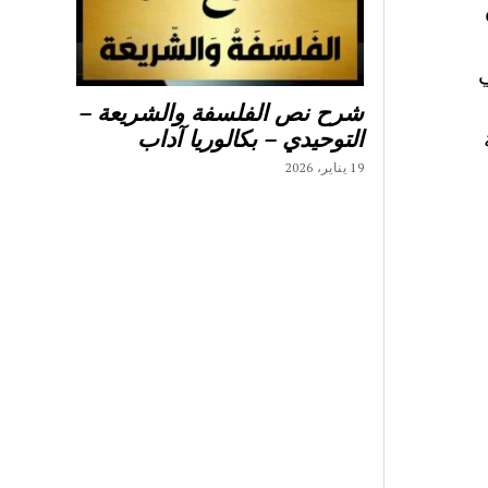
ي
شرح نص الفلسفة والشريعة –
التوحيدي – بكالوريا آداب
19 يناير، 2026