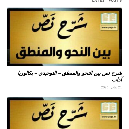
LATEST POSTS
شرح نص بين النحو والمنطق – التوحيدي – بكالوريا
آداب
21 يناير، 2026