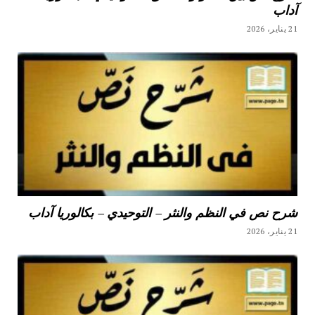
آداب
21 يناير، 2026
شرح نص في النظم والنثر – التوحيدي – بكالوريا آداب
21 يناير، 2026