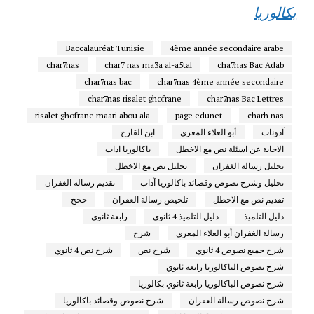
بكالوريا
Baccalauréat Tunisie
4ème année secondaire arabe
char7nas
char7 nas ma3a al-a5tal
cha7nas Bac Adab
char7nas bac
char7nas 4ème année secondaire
char7nas risalet ghofrane
char7nas Bac Lettres
risalet ghofrane maari abou ala
page edunet
charh nas
آدونات
أبو العلاء المعري
ابن القارح
الاجابة عن اسئلة نص مع الاخطل
باكالوريا اداب
تحليل رسالة الغفران
تحليل نص مع الاخطل
تحليل وشرح نصوص وقصائد باكالوريا آداب
تقديم رسالة الغفران
تقديم نص مع الاخطل
تلخيص رسالة الغفران
حجج
دليل التلميذ
دليل التلميذ 4 ثانوي
رابعة ثانوي
رسالة الغفران أبو العلاء المعري
شرح
شرح جميع نصوص 4 ثانوي
شرح نص
شرح نص 4 ثانوي
شرح نصوص الباكالوريا رابعة ثانوي
شرح نصوص الباكالوريا رابعة ثانوي بكالوريا
شرح نصوص رسالة الغفران
شرح نصوص وقصائد باكالوريا