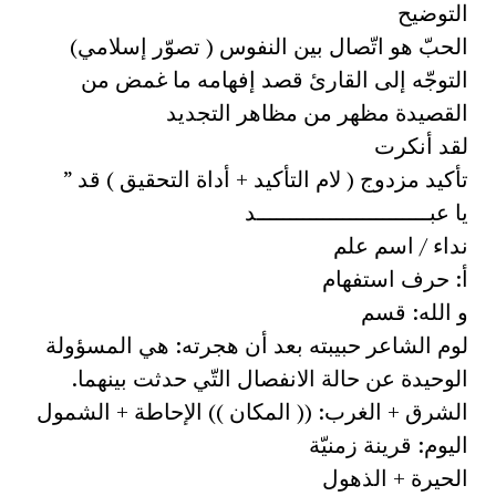
التوضيح
الحبّ هو اتّصال بين النفوس ( تصوّر إسلامي)
التوجّه إلى القارئ قصد إفهامه ما غمض من
القصيدة مظهر من مظاهر التجديد
لقد أنكرت
تأكيد مزدوج ( لام التأكيد + أداة التحقيق ) قد ”
يا عبــــــــــــــــــــــــــد
نداء / اسم علم
أ: حرف استفهام
و الله: قسم
لوم الشاعر حبيبته بعد أن هجرته: هي المسؤولة
الوحيدة عن حالة الانفصال التّي حدثت بينهما.
الشرق + الغرب: (( المكان )) الإحاطة + الشمول
اليوم: قرينة زمنيّة
الحيرة + الذهول