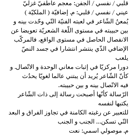
قلبي / نفسي / الجفن: معجم عاطفيّ غزليّ
عيني / نفسي / قلبي: م. إضافيّة ( الملكيّة )
يُمعنُ الشّاعر في لعبته الفنيّة التّي وحّدت بينه و
بين حبيبته في مستوى اللّغة الشعريّة تعويضا عن
الانفصال الحاصل في مستوى الواقع، فالمركّب
الإضافي الذّي ينتشر انتشارا في جسد النصّ
يلعب
دورا مركزيّا في إثبات معاني الوحدة و الاتّصال. و
كأنّ الشّاعر يُريد أن يبتني عالما لغويّا يحدُث
فيه الاتّصال بينه و بين حبيبته.
الرّسالة كأنّها أصبحت رسالة إلى ذات الشّاعر
يكتبها لنفسه
للتعبير عن رغبته الكامنة في تجاوز الفراق و البعد
التّي تسكن… الجنب و الجنب
م. موصولي اسمي: نعت