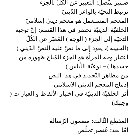
ضمير متّصل: التعبير عن الكلّ بالجزء
ترتبط التحيّة بالواعز الدّينيّ
المعجم المستعمل هو معجم دينيّ إسلاميّ
الخلفيّة الدينيّة تحضر في هذا القسم: إنّ توجيه
التحيّة إلى الجزء ( الوجه ) المُعبّر عن الكُلّ
(الحبيبة )، يعود إلى ما نصّ عليه النصّ الدّيني (
اعتبار وجه المرأة هو الجزء المُباح ظهوره من
جسدها ) – نوعيّة اللّباس )
من مظاهر التّجديد في هذا النص
إدماج المعجم الديني الاسلامي
أثر الخلفيّة الدينيّة في اختيار الألفاظ و العبارات (
وجهك)
المقطع الثّالث: مضمون الرّسالة
أمّا بعد: عُنصر تخلّص