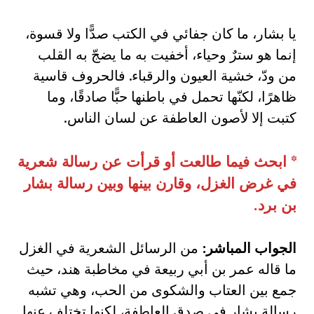
يا بشار، ما كان جفائي في الكتب صدًّا ولا قسوة،
إنما هو سترٌ وحياء، أخفيت به ما يضجّ به القلب
من ودّ، خشية العيون والرقباء. فالحروف قاسية
ظاهرًا، لكنّها تحمل في باطنها حبًّا صادقًا، وما
كتبت إلا لأصون العاطفة عن لسان الناس.
*
ابحث فيما طالعت أو قرأت عن رسالة شعرية
في غرض الغزل، وقارن بينها وبين رسالة بشار
بن برد
.
الجواب المباشر
:
من الرسائل الشعرية في الغزل
ما قاله عمر بن أبي ربيعة في مخاطبة هند، حيث
جمع بين العتاب والشكوى من الحب، وهي تشبه
رسالة بشار في صدق العاطفة، لكنها تختلف عنها