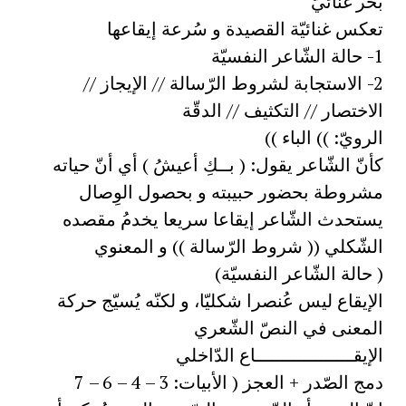
بحر غنائيّ
تعكس غنائيّة القصيدة و سُرعة إيقاعها
1- حالة الشّاعر النفسيّة
2- الاستجابة لشروط الرّسالة // الإيجاز //
الاختصار // التكثيف // الدقّة
الرويّ: )) الباء ))
كأنّ الشّاعر يقول: ( بــكِ أعيشُ ) أي أنّ حياته
مشروطة بحضور حبيبته و بحصول الوِصال
يستحدث الشّاعر إيقاعا سريعا يخدمُ مقصده
الشّكلي (( شروط الرّسالة )) و المعنوي
( حالة الشّاعر النفسيّة)
الإيقاع ليس عُنصرا شكليّا، و لكنّه يُسيّج حركة
المعنى في النصّ الشّعري
الإيقــــــــــــــــــاع الدّاخلي
دمج الصّدر + العجز ( الأبيات: 3 – 4 – 6 – 7