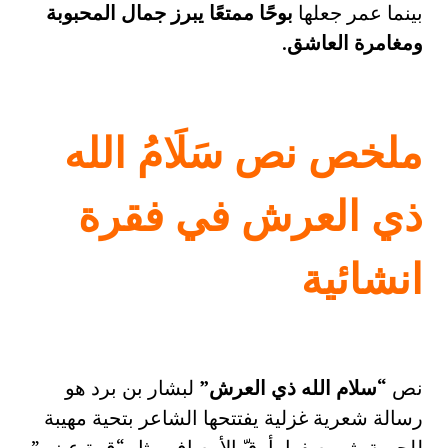
بينما عمر جعلها
بوحًا ممتعًا يبرز جمال المحبوبة
ومغامرة العاشق
.
ملخص نص سَلَامُ الله
ذي العرش في فقرة
انشائية
نص
“سلام الله ذي العرش”
لبشار بن برد هو
رسالة شعرية غزلية يفتتحها الشاعر بتحية مهيبة
للحبيبة، ثم يصفها بأرقّ الأوصاف مثل “قرة عيني”