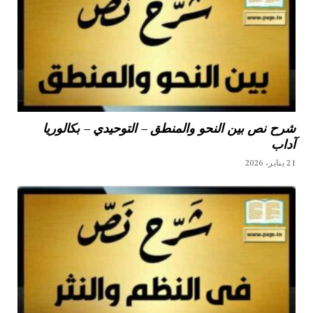
شرح نص بين النحو والمنطق – التوحيدي – بكالوريا
آداب
21 يناير، 2026