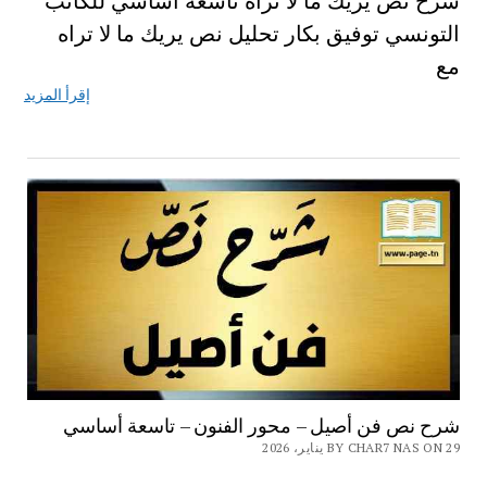
شرح نص يريك ما لا تراه تاسعة اساسي للكاتب
التونسي توفيق بكار تحليل نص يريك ما لا تراه
مع
إقرأ المزيد
شرح نص فن أصيل – محور الفنون – تاسعة أساسي
BY CHAR7 NAS ON 29 يناير، 2026