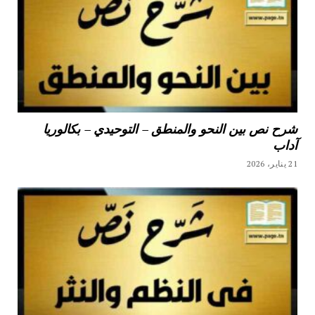
شرح نص بين النحو والمنطق – التوحيدي – بكالوريا
آداب
21 يناير، 2026