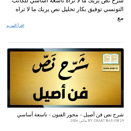
شرح نص يريك ما لا تراه تاسعة اساسي للكاتب
التونسي توفيق بكار تحليل نص يريك ما لا تراه
مع
إقرأ المزيد
شرح نص فن أصيل – محور الفنون – تاسعة أساسي
BY CHAR7 NAS ON 29 يناير، 2026